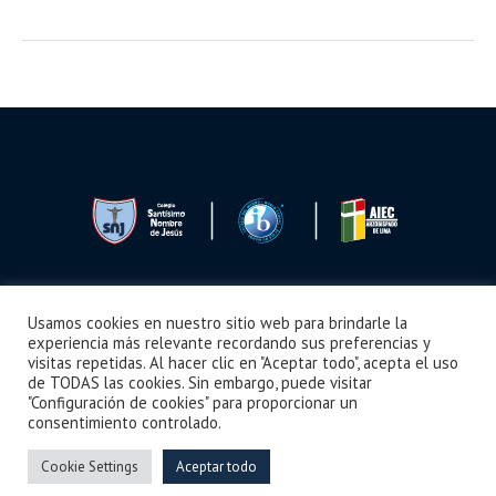
Usamos cookies en nuestro sitio web para brindarle la
Seguimos Aprendiendo
Boletín
Noticias
Videos
¿Cómo llegar?
experiencia más relevante recordando sus preferencias y
visitas repetidas. Al hacer clic en "Aceptar todo", acepta el uso
de TODAS las cookies. Sin embargo, puede visitar
"Configuración de cookies" para proporcionar un
consentimiento controlado.
Colegio Santísimo Nombre de Jesús © 2024 /
Derechos Reservados
Cookie Settings
Aceptar todo