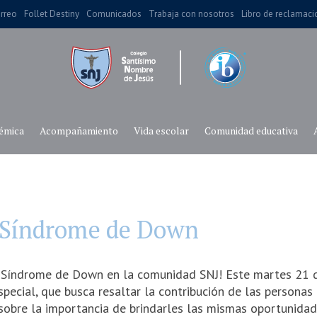
rreo
Follet Destiny
Comunicados
Trabaja con nosotros
Libro de reclamac
émica
Acompañamiento
Vida escolar
Comunidad educativa
l Síndrome de Down
 Síndrome de Down en la comunidad SNJ! Este martes 21 d
pecial, que busca resaltar la contribución de las persona
 sobre la importancia de brindarles las mismas oportunidad