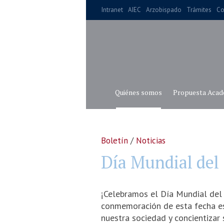
Intranet
AIEC
Arzobispado
Trámites
Co
Quiénes somos
Propuesta Acad
Boletín
/
Noticias
Día Mundial de
¡Celebramos el Día Mundial del
conmemoración de esta fecha es
nuestra sociedad y concientizar