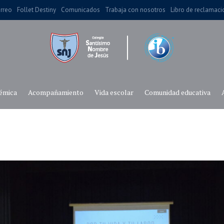
rreo
Follet Destiny
Comunicados
Trabaja con nosotros
Libro de reclamac
émica
Acompañamiento
Vida escolar
Comunidad educativa