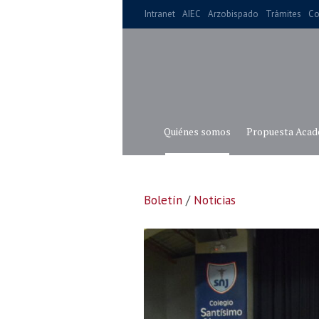
Intranet
AIEC
Arzobispado
Trámites
Co
Quiénes somos
Propuesta Acad
Boletín
/
Noticias