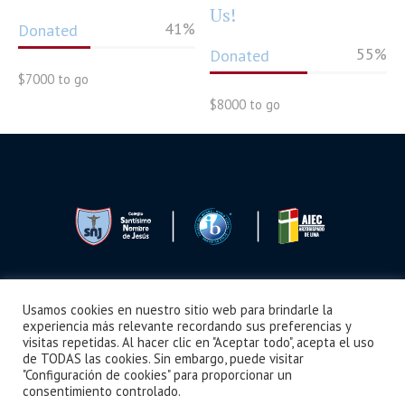
Us!
41
%
Donated
55
%
Donated
$7000 to go
$8000 to go
Usamos cookies en nuestro sitio web para brindarle la
Seguimos Aprendiendo
Boletín
Noticias
Videos
¿Cómo llegar?
experiencia más relevante recordando sus preferencias y
visitas repetidas. Al hacer clic en "Aceptar todo", acepta el uso
de TODAS las cookies. Sin embargo, puede visitar
"Configuración de cookies" para proporcionar un
consentimiento controlado.