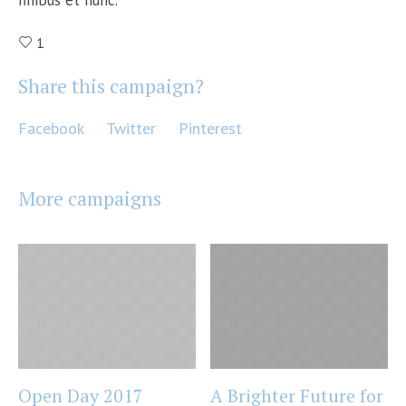
1
Share this campaign?
Facebook
Twitter
Pinterest
More campaigns
Open Day 2017
A Brighter Future for