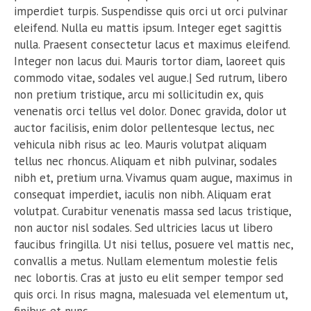
imperdiet turpis. Suspendisse quis orci ut orci pulvinar
eleifend. Nulla eu mattis ipsum. Integer eget sagittis
nulla. Praesent consectetur lacus et maximus eleifend.
Integer non lacus dui. Mauris tortor diam, laoreet quis
commodo vitae, sodales vel augue.| Sed rutrum, libero
non pretium tristique, arcu mi sollicitudin ex, quis
venenatis orci tellus vel dolor. Donec gravida, dolor ut
auctor facilisis, enim dolor pellentesque lectus, nec
vehicula nibh risus ac leo. Mauris volutpat aliquam
tellus nec rhoncus. Aliquam et nibh pulvinar, sodales
nibh et, pretium urna. Vivamus quam augue, maximus in
consequat imperdiet, iaculis non nibh. Aliquam erat
volutpat. Curabitur venenatis massa sed lacus tristique,
non auctor nisl sodales. Sed ultricies lacus ut libero
faucibus fringilla. Ut nisi tellus, posuere vel mattis nec,
convallis a metus. Nullam elementum molestie felis
nec lobortis. Cras at justo eu elit semper tempor sed
quis orci. In risus magna, malesuada vel elementum ut,
finibus et nunc.