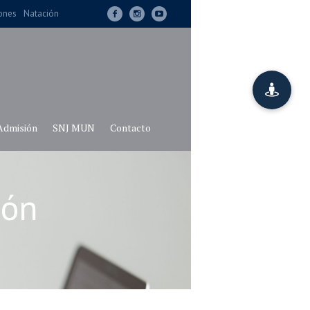
iones
Natación
Admisión
SNJ MUN
Contacto
ión