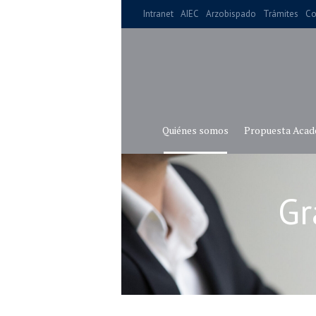
Intranet
AIEC
Arzobispado
Trámites
Co
Quiénes somos
Propuesta Acad
Gr