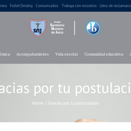
rreo
Follet Destiny
Comunicados
Trabaja con nosotros
Libro de reclamac
émica
Acompañamiento
Vida escolar
Comunidad educativa
acias por tu postulac
Home
/
Gracias por tu postulación