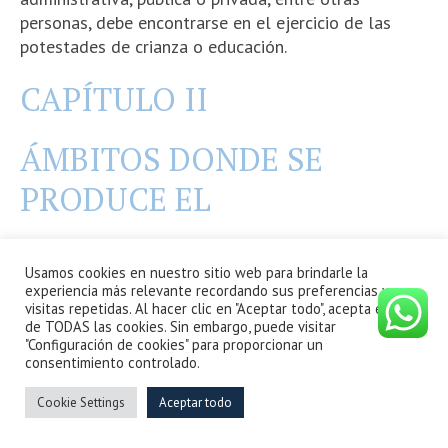
personas, debe encontrarse en el ejercicio de las
potestades de crianza o educación.
CAPÍTULO II
ÁMBITOS DONDE SE
PRODUCE EL
CASTIGO FÍSICO Y
Usamos cookies en nuestro sitio web para brindarle la
HUMILLANTE
experiencia más relevante recordando sus preferencias y
visitas repetidas. Al hacer clic en "Aceptar todo", acepta el uso
de TODAS las cookies. Sin embargo, puede visitar
"Configuración de cookies" para proporcionar un
Artículo 9.- En el hogar
consentimiento controlado.
Las niñas, niños y adolescentes, sin excepción, tienen
Cookie Settings
Aceptar todo
derecho al buen trato y por lo tanto, las madres,
padres y toda persona integrante del hogar que se