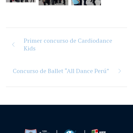
Primer concurso de Cardiodance
Kids
Concurso de Ballet “All Dance Perú”