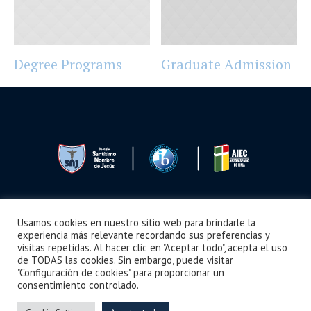
Degree Programs
Graduate Admission
Usamos cookies en nuestro sitio web para brindarle la
Seguimos Aprendiendo
Boletín
Noticias
Videos
¿Cómo llegar?
experiencia más relevante recordando sus preferencias y
visitas repetidas. Al hacer clic en "Aceptar todo", acepta el uso
de TODAS las cookies. Sin embargo, puede visitar
"Configuración de cookies" para proporcionar un
consentimiento controlado.
Colegio Santísimo Nombre de Jesús © 2024 /