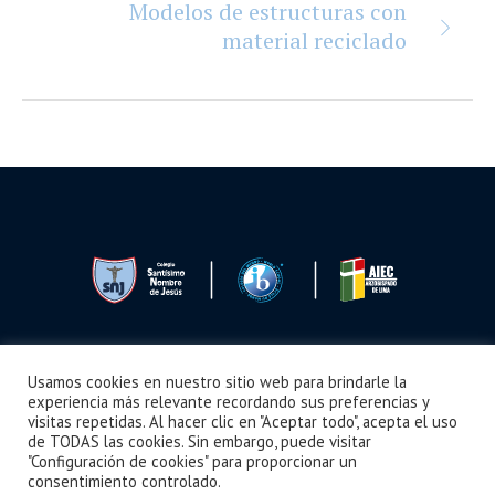
Modelos de estructuras con
material reciclado
Usamos cookies en nuestro sitio web para brindarle la
Seguimos Aprendiendo
Boletín
Noticias
Videos
¿Cómo llegar?
experiencia más relevante recordando sus preferencias y
visitas repetidas. Al hacer clic en "Aceptar todo", acepta el uso
de TODAS las cookies. Sin embargo, puede visitar
"Configuración de cookies" para proporcionar un
consentimiento controlado.