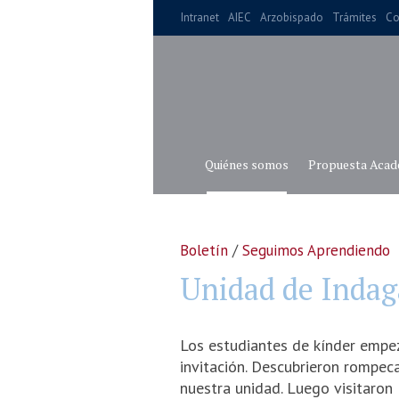
Intranet
AIEC
Arzobispado
Trámites
Co
Quiénes somos
Propuesta Acad
Boletín
/
Seguimos Aprendiendo
Unidad de Indag
Los estudiantes de kínder empe
invitación. Descubrieron rompeca
nuestra unidad. Luego visitaron 