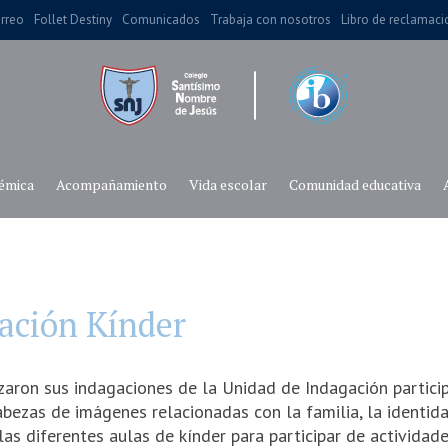
rreo
Follet Destiny
Comunicados
Trabaja con nosotros
Libro de reclamac
émica
Acompañamiento
Vida escolar
Comunidad educativa
ación Kínder
zaron sus indagaciones de la Unidad de Indagación partic
bezas de imágenes relacionadas con la familia, la identida
las diferentes aulas de kínder para participar de activida