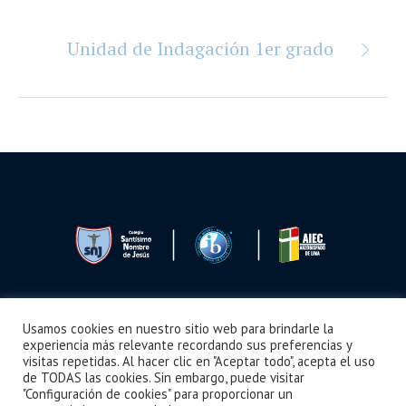
Unidad de Indagación 1er grado
Usamos cookies en nuestro sitio web para brindarle la
Seguimos Aprendiendo
Boletín
Noticias
Videos
¿Cómo llegar?
experiencia más relevante recordando sus preferencias y
visitas repetidas. Al hacer clic en "Aceptar todo", acepta el uso
de TODAS las cookies. Sin embargo, puede visitar
"Configuración de cookies" para proporcionar un