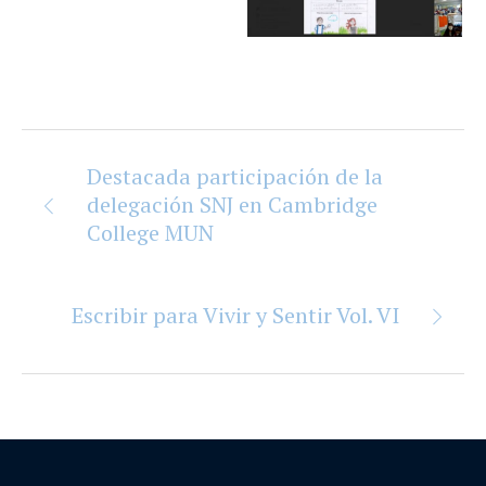
Destacada participación de la
delegación SNJ en Cambridge
College MUN
Escribir para Vivir y Sentir Vol. VI