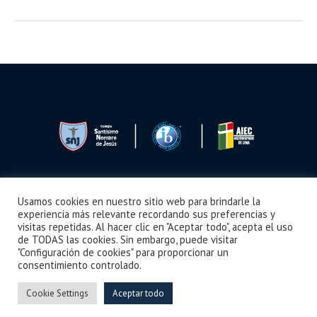
Usamos cookies en nuestro sitio web para brindarle la
Seguimos Aprendiendo
Boletín
Noticias
Videos
¿Cómo llegar?
experiencia más relevante recordando sus preferencias y
visitas repetidas. Al hacer clic en "Aceptar todo", acepta el uso
de TODAS las cookies. Sin embargo, puede visitar
"Configuración de cookies" para proporcionar un
consentimiento controlado.
Colegio Santísimo Nombre de Jesús © 2024 /
Derechos Reservados
Cookie Settings
Aceptar todo