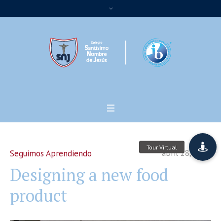
abril 28, 2022
Seguimos Aprendiendo
Designing a new food
product