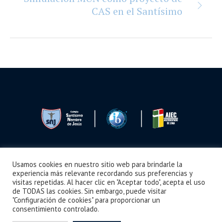
CAS en el Santísimo
Usamos cookies en nuestro sitio web para brindarle la
Seguimos Aprendiendo
Boletín
Noticias
Videos
¿Cómo llegar?
experiencia más relevante recordando sus preferencias y
visitas repetidas. Al hacer clic en "Aceptar todo", acepta el uso
de TODAS las cookies. Sin embargo, puede visitar
"Configuración de cookies" para proporcionar un
consentimiento controlado.
Colegio Santísimo Nombre de Jesús © 2024 /