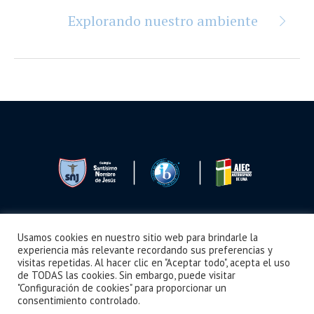
Explorando nuestro ambiente
Usamos cookies en nuestro sitio web para brindarle la
Seguimos Aprendiendo
Boletín
Noticias
Videos
¿Cómo llegar?
experiencia más relevante recordando sus preferencias y
visitas repetidas. Al hacer clic en "Aceptar todo", acepta el uso
de TODAS las cookies. Sin embargo, puede visitar
"Configuración de cookies" para proporcionar un
consentimiento controlado.
Colegio Santísimo Nombre de Jesús © 2024 /